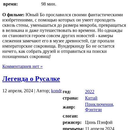
время:
98 мин.
О фильме:
Юный Бо прославился своими фантастическими
изобретениями, с помощью которых он умеет проходить
сквозь стены, уменьшаться до размера микроба, превращаться
в великана и даже путешествовать во времени. Но однажды
он становится героем совсем других новостей - камеры
слежения замечают его в музее древностей, где пропали
императорские сокровища. Вундеркинду Бо не остается
ничего, как собрать друзей и отправиться на поиски
похищенных сокровищ!
Комментариев нет »
Легенда о Русалке
12 апреля, 2024 | Автор
:
kondr
год:
2022
страна:
Китай
Приключения
,
жанр:
Фэнтези
слоган:
режисер:
Цинь Пэнфэй
премьера:
11 апреля 2024