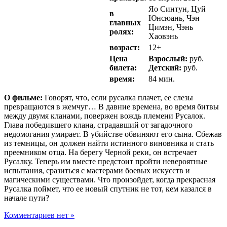
Яо Синтун, Цуй
в
Юнсюань, Чэн
главных
Цимэн, Чэнь
ролях:
Хаовэнь
возраст:
12+
Цена
Взрослый:
руб.
билета:
Детский:
руб.
время:
84 мин.
О фильме:
Говорят, что, если русалка плачет, ее слезы
превращаются в жемчуг… В давние времена, во время битвы
между двумя кланами, повержен вождь племени Русалок.
Глава победившего клана, страдавший от загадочного
недомогания умирает. В убийстве обвиняют его сына. Сбежав
из темницы, он должен найти истинного виновника и стать
преемником отца. На берегу Черной реки, он встречает
Русалку. Теперь им вместе предстоит пройти невероятные
испытания, сразиться с мастерами боевых искусств и
магическими существами. Что произойдет, когда прекрасная
Русалка поймет, что ее новый спутник не тот, кем казался в
начале пути?
Комментариев нет »