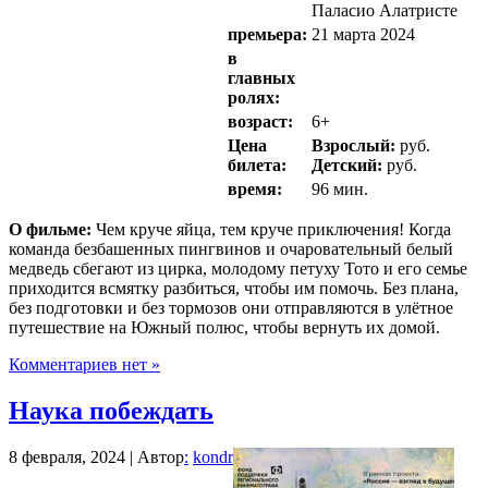
Паласио Алатристе
премьера:
21 марта 2024
в
главных
ролях:
возраст:
6+
Цена
Взрослый:
руб.
билета:
Детский:
руб.
время:
96 мин.
О фильме:
Чем круче яйца, тем круче приключения! Когда
команда безбашенных пингвинов и очаровательный белый
медведь сбегают из цирка, молодому петуху Тото и его семье
приходится всмятку разбиться, чтобы им помочь. Без плана,
без подготовки и без тормозов они отправляются в улётное
путешествие на Южный полюс, чтобы вернуть их домой.
Комментариев нет »
Наука побеждать
8 февраля, 2024 | Автор
:
kondr