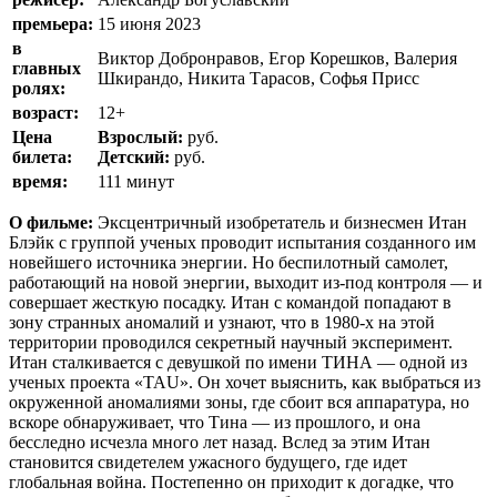
премьера:
15 июня 2023
в
Виктор Добронравов, Егор Корешков, Валерия
главных
Шкирандо, Никита Тарасов, Софья Присс
ролях:
возраст:
12+
Цена
Взрослый:
руб.
билета:
Детский:
руб.
время:
111 минут
О фильме:
Эксцентричный изобретатель и бизнесмен Итан
Блэйк с группой ученых проводит испытания созданного им
новейшего источника энергии. Но беспилотный самолет,
работающий на новой энергии, выходит из-под контроля — и
совершает жесткую посадку. Итан с командой попадают в
зону странных аномалий и узнают, что в 1980-х на этой
территории проводился секретный научный эксперимент.
Итан сталкивается с девушкой по имени ТИНА — одной из
ученых проекта «ТАU». Он хочет выяснить, как выбраться из
окруженной аномалиями зоны, где сбоит вся аппаратура, но
вскоре обнаруживает, что Тина — из прошлого, и она
бесследно исчезла много лет назад. Вслед за этим Итан
становится свидетелем ужасного будущего, где идет
глобальная война. Постепенно он приходит к догадке, что