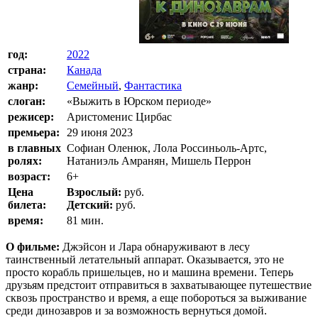
год:
2022
страна:
Канада
жанр:
Семейный
,
Фантастика
слоган:
«Выжить в Юрском периоде»
режисер:
Аристоменис Цирбас
премьера:
29 июня 2023
в главных
Софиан Оленюк, Лола Россиньоль-Артс,
ролях:
Натаниэль Амранян, Мишель Перрон
возраст:
6+
Цена
Взрослый:
руб.
билета:
Детский:
руб.
время:
81 мин.
О фильме:
Джэйсон и Лара обнаруживают в лесу
таинственный летательный аппарат. Оказывается, это не
просто корабль пришельцев, но и машина времени. Теперь
друзьям предстоит отправиться в захватывающее путешествие
сквозь пространство и время, а еще побороться за выживание
среди динозавров и за возможность вернуться домой.