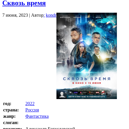
Сквозь время
7 июня, 2023 | Автор
:
kondr
год:
2022
страна:
Россия
жанр:
Фантастика
слоган:
режисер:
Александр Богуславский