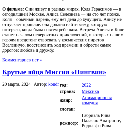
О фильме:
Они живут в разных мирах. Коля Герасимов — в
сегодняшней Москве, Алиса Селезнева — на сто лет позже.
Коля – обычный парень, ему нет дела до будущего. Алису не
отпускает прошлое: она должна найти маму, которую
потеряла, когда была совсем ребенком. Встреча Алисы и Коли
станет началом невероятных приключений, в которых нашим
героям предстоит отвоевать у космических пиратов
Вселенную, восстановить ход времени и обрести самое
дорогое: любовь и дружбу.
Комментариев нет »
Крутые яйца Миссия «Пингвин»
20 марта, 2024 | Автор
:
kondr
год:
2022
страна:
Мексика
Анимационная
жанр:
комедия
слоган:
Габриэль Рива
Паласио Алатристе,
режисер:
Родольфо Рива