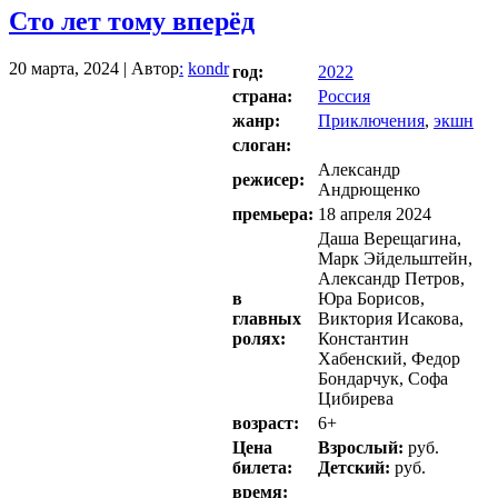
Сто лет тому вперёд
20 марта, 2024 | Автор
:
kondr
год:
2022
страна:
Россия
жанр:
Приключения
,
экшн
слоган:
Александр
режисер:
Андрющенко
премьера:
18 апреля 2024
Даша Верещагина,
Марк Эйдельштейн,
Александр Петров,
в
Юра Борисов,
главных
Виктория Исакова,
ролях:
Константин
Хабенский, Федор
Бондарчук, Софа
Цибирева
возраст:
6+
Цена
Взрослый:
руб.
билета:
Детский:
руб.
время: