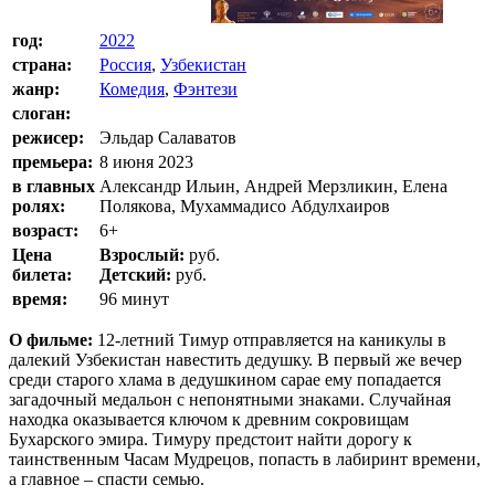
год:
2022
страна:
Россия
,
Узбекистан
жанр:
Комедия
,
Фэнтези
слоган:
режисер:
Эльдар Салаватов
премьера:
8 июня 2023
в главных
Александр Ильин, Андрей Мерзликин, Елена
ролях:
Полякова, Мухаммадисо Абдулхаиров
возраст:
6+
Цена
Взрослый:
руб.
билета:
Детский:
руб.
время:
96 минут
О фильме:
12-летний Тимур отправляется на каникулы в
далекий Узбекистан навестить дедушку. В первый же вечер
среди старого хлама в дедушкином сарае ему попадается
загадочный медальон с непонятными знаками. Случайная
находка оказывается ключом к древним сокровищам
Бухарского эмира. Тимуру предстоит найти дорогу к
таинственным Часам Мудрецов, попасть в лабиринт времени,
а главное – спасти семью.