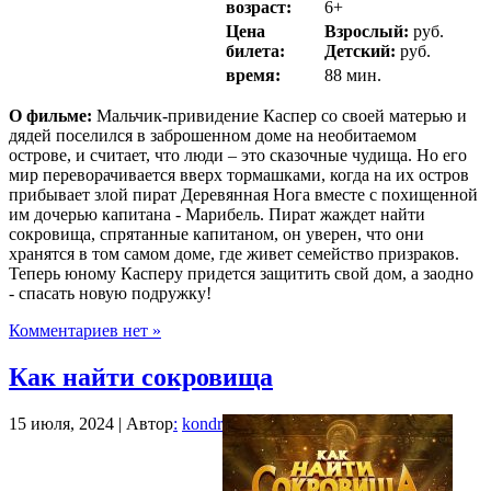
возраст:
6+
Цена
Взрослый:
руб.
билета:
Детский:
руб.
время:
88 мин.
О фильме:
Мальчик-привидение Каспер со своей матерью и
дядей поселился в заброшенном доме на необитаемом
острове, и считает, что люди – это сказочные чудища. Но его
мир переворачивается вверх тормашками, когда на их остров
прибывает злой пират Деревянная Нога вместе с похищенной
им дочерью капитана - Марибель. Пират жаждет найти
сокровища, спрятанные капитаном, он уверен, что они
хранятся в том самом доме, где живет семейство призраков.
Теперь юному Касперу придется защитить свой дом, а заодно
- спасать новую подружку!
Комментариев нет »
Как найти сокровища
15 июля, 2024 | Автор
:
kondr