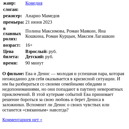
жанр:
Комедия
слоган:
режисер:
Анарио Мамедов
премьера:
21 июня 2023
в
Полина Максимова, Роман Маякин, Яна
главных
Кошкина, Роман Курцын, Максим Лагашкин
ролях:
возраст:
16+
Цена
Взрослый:
руб.
билета:
Детский:
руб.
время:
90 минут
О фильме:
Ева и Денис — молодая и успешная пара, которая
неожиданно для себя оказывается в кризисной ситуации. И
им бы разбираться со своими семейными обидами и
недопониманиями, но они попадают в паутину невероятных
приключений. В этой кутерьме событий Ева принимает
решение бороться за свою любовь и берет Дениса в
заложники. Вспомнит ли Денис о своих чувствах или
останется «связанным» навсегда?
Комментариев нет »