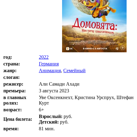
год:
2022
страна:
Германия
жанр:
Анимация
,
Семейный
слоган:
режисер:
Али Самади Ахади
премьера:
3 августа 2023
в главных
Уве Оксенкнехт, Кристина Урспрух, Штефан
ролях:
Курт
возраст:
6+
Взрослый:
руб.
Цена билета:
Детский:
руб.
время:
81 мин.