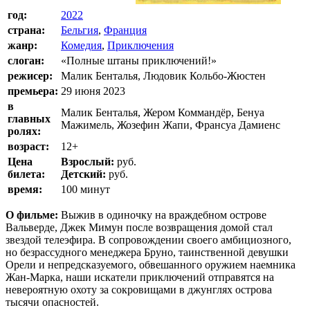
год:
2022
страна:
Бельгия
,
Франция
жанр:
Комедия
,
Приключения
слоган:
«Полные штаны приключений!»
режисер:
Малик Бенталья, Людовик Кольбо-Жюстен
премьера:
29 июня 2023
в
Малик Бенталья, Жером Коммандёр, Бенуа
главных
Мажимель, Жозефин Жапи, Франсуа Дамиенс
ролях:
возраст:
12+
Цена
Взрослый:
руб.
билета:
Детский:
руб.
время:
100 минут
О фильме:
Выжив в одиночку на враждебном острове
Вальверде, Джек Мимун после возвращения домой стал
звездой телеэфира. В сопровождении своего амбициозного,
но безрассудного менеджера Бруно, таинственной девушки
Орели и непредсказуемого, обвешанного оружием наемника
Жан-Марка, наши искатели приключений отправятся на
невероятную охоту за сокровищами в джунглях острова
тысячи опасностей.