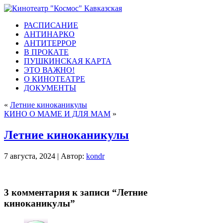
РАСПИСАНИЕ
АНТИНАРКО
АНТИТЕРРОР
В ПРОКАТЕ
ПУШКИНСКАЯ КАРТА
ЭТО ВАЖНО!
О КИНОТЕАТРЕ
ДОКУМЕНТЫ
«
Летние киноканикулы
КИНО О МАМЕ И ДЛЯ МАМ
»
Летние киноканикулы
7 августа, 2024 | Автор:
kondr
3 комментария к записи “Летние
киноканикулы”