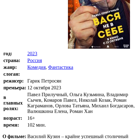
год:
2023
страна:
Россия
жанр:
Комедия
,
Фантастика
слоган:
режисер:
Гарик Петросян
премьера:
12 октября 2023
Павел Прилучный, Ольга Кузьмина, Владимир
в
Сычев, Комаров Павел, Николай Козак, Роман
главных
Каграманов, Орлова Татьяна, Михаил Богдасаров,
ролях:
Валюшкина Елена, Роман Хан
возраст:
16+
время:
102 мин.
О фильме:
Василий Кузин – крайне успешный столичный